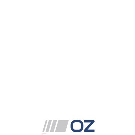
Green-Power_OzEnergy
İndir