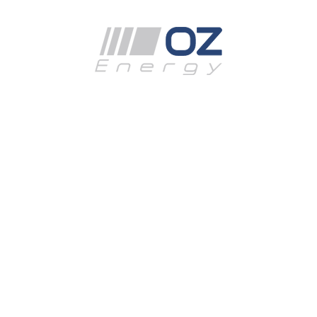
nähert.
Für ihre wertvolle Zeit und anregenden Gespräche
Herr. Wir möchten
Selim Kasapoğlu
danken.
Unternehmen
OzEnergy
Leistungen
Medien